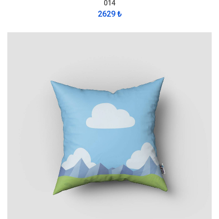
014
2629 ₺