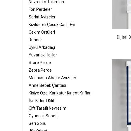
Nevresim Takımları
Fon Perdeler
Sarkıt Avizeler
Kızıldereli Çocuk Çadır Evi
Çekim Örtüleri
Dijital
Runner
Uyku Arkadaşı
Yuvarlak Halılar
Store Perde
Zebra Perde
Masaüstü Abajur Avizeler
Anne Bebek Çantası
Kişiye Özel Karikatür Kırlent Kılıfları
İkili Kırlent Kılıfı
Çift Taraflı Nevresim
Oyuncak Sepeti
Seri Sonu