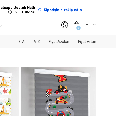
atsapp Destek Hattı
Siparişinizi takip edin
05338186596
TL
0
Z-A
A-Z
Fiyat Azalan
Fiyat Artan