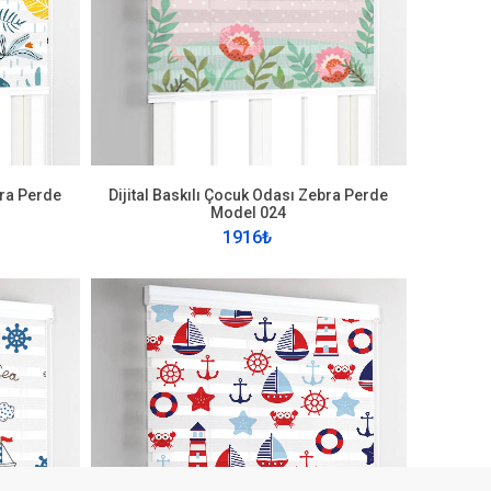
BIZI TAKIP EDIN
:28
bra Perde
Dijital Baskılı Çocuk Odası Zebra Perde
com
Model 024
1916₺
özleşmesi
İade Şartları
© 2021 instababyrooms.com