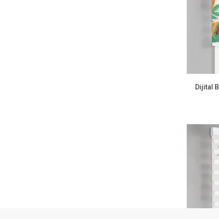
HIZLI LINKLER
KATEGORI
Kargom Nerede?
Hesabım
Giriş Yap
Kayıt Ol
Dijital