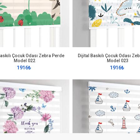
LER
İLETIŞIM
Fethiye Mah. Feride Sok. No
Nilüfer/Bursa
+90 552 437 91 13
 Baskılı Çocuk Odası Zebra Perde
Dijital Baskılı Çocuk Odası Ze
destek@instababyrooms.
Model 022
Model 023
1916₺
1916₺
Gizlilik Politikası
Mesafeli Satış S
Swantro E-ticaret Sistemleriyle hazırlanmıştır.