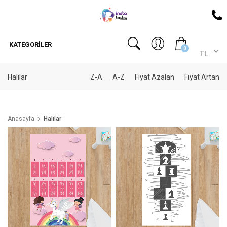
KATEGORILER
0
TL
Halılar
Z-A
A-Z
Fiyat Azalan
Fiyat Artan
Anasayfa
Halılar